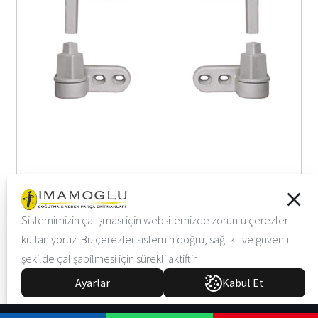
İ-423-A01 / İ-423-A02
Sistemimizin çalışması için websitemizde zorunlu çerezler
kullanıyoruz. Bu çerezler sistemin doğru, sağlıklı ve güvenli
şekilde çalışabilmesi için sürekli aktiftir.
Ayarlar
Kabul Et