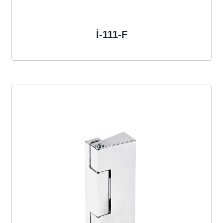
İ-111-F