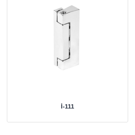
İ-111