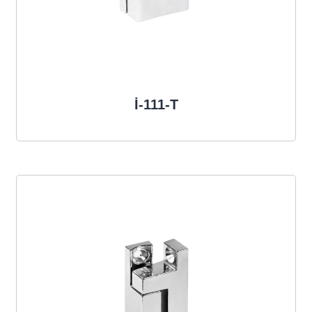
İ-111-T