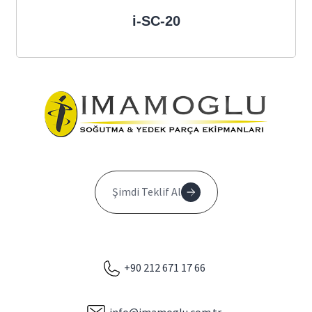
i-SC-20
Şimdi Teklif Al
+90 212 671 17 66
info@imamoglu.com.tr