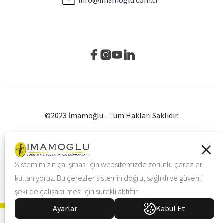
©2023 İmamoğlu - Tüm Hakları Saklıdır.
Gizlilik Politikası
Çerez Ayarları
KVKK ve Aydınlatma Metni
Sistemimizin çalışması için websitemizde zorunlu çerezler
Vayes Creative Web Agency
kullanıyoruz. Bu çerezler sistemin doğru, sağlıklı ve güvenli
şekilde çalışabilmesi için sürekli aktiftir.
Ayarlar
Kabul Et