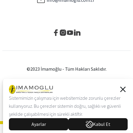
©2023 İmamoğlu - Tüm Hakları Saklıdır.
Gizlilik Politikası
Çerez Ayarları
KVKK ve Aydınlatma Metni
Sistemimizin çalışması için websitemizde zorunlu çerezler
Vayes Creative Web Agency
kullanıyoruz. Bu çerezler sistemin doğru, sağlıklı ve güvenli
şekilde çalışabilmesi için sürekli aktiftir.
Ayarlar
Kabul Et