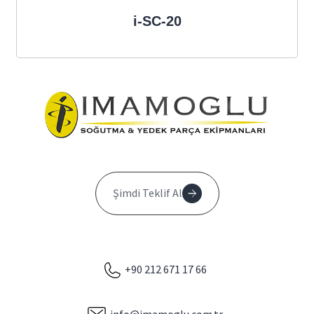
i-SC-20
Şimdi Teklif Al
+90 212 671 17 66
info@imamoglu.com.tr