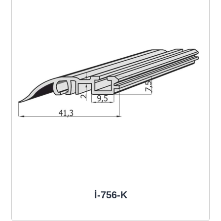
İ-756-K