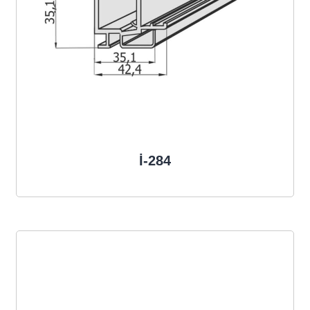
İ-284