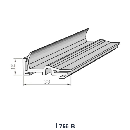
İ-756-B