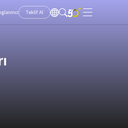
oglarımız
Teklif Al
rı