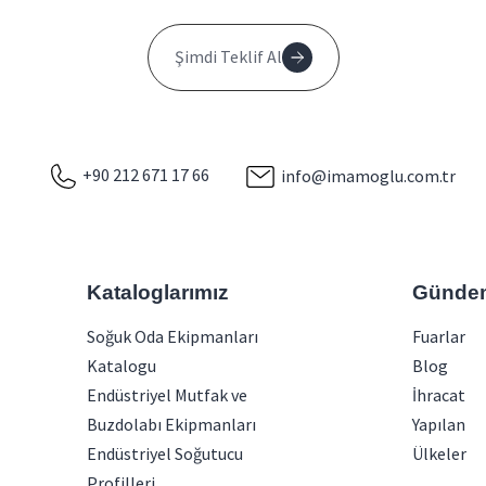
Şimdi Teklif Al
+90 212 671 17 66
info@imamoglu.com.tr
Kataloglarımız
Günde
Soğuk Oda Ekipmanları
Fuarlar
Katalogu
Blog
Endüstriyel Mutfak ve
İhracat
Buzdolabı Ekipmanları
Yapılan
Endüstriyel Soğutucu
Ülkeler
Profilleri