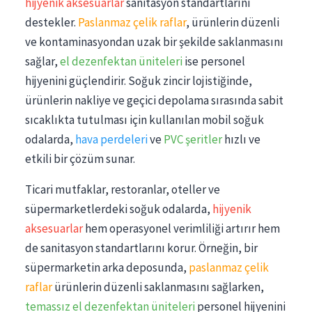
hijyenik aksesuarlar
sanitasyon standartlarını
destekler.
Paslanmaz çelik raflar
, ürünlerin düzenli
ve kontaminasyondan uzak bir şekilde saklanmasını
sağlar,
el dezenfektan üniteleri
ise personel
hijyenini güçlendirir. Soğuk zincir lojistiğinde,
ürünlerin nakliye ve geçici depolama sırasında sabit
sıcaklıkta tutulması için kullanılan mobil soğuk
odalarda,
hava perdeleri
ve
PVC şeritler
hızlı ve
etkili bir çözüm sunar.
Ticari mutfaklar, restoranlar, oteller ve
süpermarketlerdeki soğuk odalarda,
hijyenik
aksesuarlar
hem operasyonel verimliliği artırır hem
de sanitasyon standartlarını korur. Örneğin, bir
süpermarketin arka deposunda,
paslanmaz çelik
raflar
ürünlerin düzenli saklanmasını sağlarken,
temassız el dezenfektan üniteleri
personel hijyenini