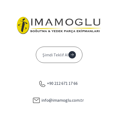
Şimdi Teklif Al
+90 212 671 17 66
info@imamoglu.com.tr