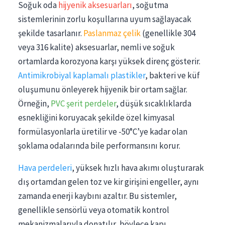
Soğuk oda
hijyenik aksesuarları
, soğutma
sistemlerinin zorlu koşullarına uyum sağlayacak
şekilde tasarlanır.
Paslanmaz çelik
(genellikle 304
veya 316 kalite) aksesuarlar, nemli ve soğuk
ortamlarda korozyona karşı yüksek direnç gösterir.
Antimikrobiyal kaplamalı plastikler
, bakteri ve küf
oluşumunu önleyerek hijyenik bir ortam sağlar.
Örneğin,
PVC şerit perdeler
, düşük sıcaklıklarda
esnekliğini koruyacak şekilde özel kimyasal
formülasyonlarla üretilir ve -50°C’ye kadar olan
şoklama odalarında bile performansını korur.
Hava perdeleri
, yüksek hızlı hava akımı oluşturarak
dış ortamdan gelen toz ve kir girişini engeller, aynı
zamanda enerji kaybını azaltır. Bu sistemler,
genellikle sensörlü veya otomatik kontrol
mekanizmalarıyla donatılır, böylece kapı