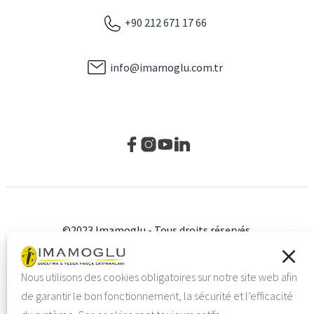
+90 212 671 17 66
info@imamoglu.com.tr
©2023 Imamoglu - Tous droits réservés.
politique de confidentialité
Çerez Ayarları
Nous utilisons des cookies obligatoires sur notre site web afin
KVKK et texte d'information
de garantir le bon fonctionnement, la sécurité et l’efficacité
Vayes Creative Web Agency